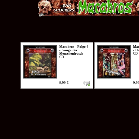
Macabros - Folge 4
Mac
- Konga der
- D
Menschenfrosch
CD
CD
9,99 €
9,9